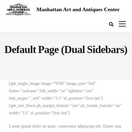
Manhattan Art and Antiques Center
Default Page (Dual Sidebars)
[spb_single_image image=”9749″ image_size=”full”
frame=”noframe” full_width=”no” lightbox=”yes”
link_target=”_self” width=”1/1″ el_position=”first last”]
[spb_text_block pb_margin_bottom=”yes” pb_border_bottom=”no”
width=”1/1″ el_position=”first last”]
Lorem ipsum dolor sit amet, consectetur adipiscing elit. Donec non