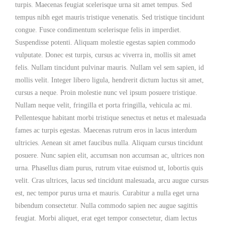
turpis. Maecenas feugiat scelerisque urna sit amet tempus. Sed
tempus nibh eget mauris tristique venenatis. Sed tristique tincidunt
congue. Fusce condimentum scelerisque felis in imperdiet.
Suspendisse potenti. Aliquam molestie egestas sapien commodo
vulputate. Donec est turpis, cursus ac viverra in, mollis sit amet
felis. Nullam tincidunt pulvinar mauris. Nullam vel sem sapien, id
mollis velit. Integer libero ligula, hendrerit dictum luctus sit amet,
cursus a neque. Proin molestie nunc vel ipsum posuere tristique.
Nullam neque velit, fringilla et porta fringilla, vehicula ac mi.
Pellentesque habitant morbi tristique senectus et netus et malesuada
fames ac turpis egestas. Maecenas rutrum eros in lacus interdum
ultricies. Aenean sit amet faucibus nulla. Aliquam cursus tincidunt
posuere. Nunc sapien elit, accumsan non accumsan ac, ultrices non
urna. Phasellus diam purus, rutrum vitae euismod ut, lobortis quis
velit. Cras ultrices, lacus sed tincidunt malesuada, arcu augue cursus
est, nec tempor purus urna et mauris. Curabitur a nulla eget urna
bibendum consectetur. Nulla commodo sapien nec augue sagittis
feugiat. Morbi aliquet, erat eget tempor consectetur, diam lectus