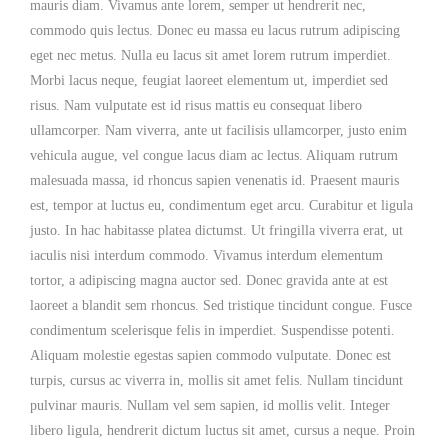
mauris diam. Vivamus ante lorem, semper ut hendrerit nec,
commodo quis lectus. Donec eu massa eu lacus rutrum adipiscing
eget nec metus. Nulla eu lacus sit amet lorem rutrum imperdiet.
Morbi lacus neque, feugiat laoreet elementum ut, imperdiet sed
risus. Nam vulputate est id risus mattis eu consequat libero
ullamcorper. Nam viverra, ante ut facilisis ullamcorper, justo enim
vehicula augue, vel congue lacus diam ac lectus. Aliquam rutrum
malesuada massa, id rhoncus sapien venenatis id. Praesent mauris
est, tempor at luctus eu, condimentum eget arcu. Curabitur et ligula
justo. In hac habitasse platea dictumst. Ut fringilla viverra erat, ut
iaculis nisi interdum commodo. Vivamus interdum elementum
tortor, a adipiscing magna auctor sed. Donec gravida ante at est
laoreet a blandit sem rhoncus. Sed tristique tincidunt congue. Fusce
condimentum scelerisque felis in imperdiet. Suspendisse potenti.
Aliquam molestie egestas sapien commodo vulputate. Donec est
turpis, cursus ac viverra in, mollis sit amet felis. Nullam tincidunt
pulvinar mauris. Nullam vel sem sapien, id mollis velit. Integer
libero ligula, hendrerit dictum luctus sit amet, cursus a neque. Proin