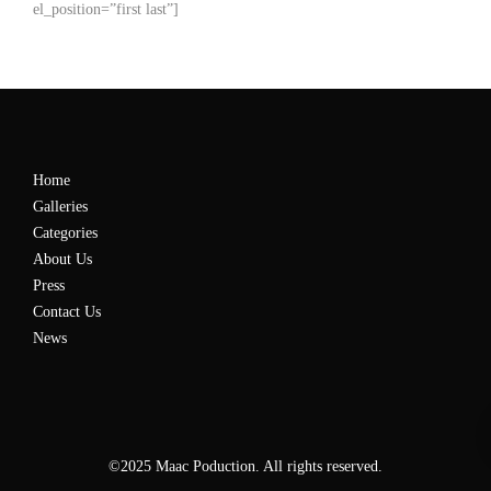
el_position=”first last”]
Home
Galleries
Categories
About Us
Press
Contact Us
News
©2025 Maac Poduction. All rights reserved.