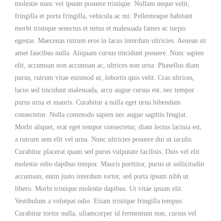
molestie nunc vel ipsum posuere tristique. Nullam neque velit,
fringilla et porta fringilla, vehicula ac mi. Pellentesque habitant
morbi tristique senectus et netus et malesuada fames ac turpis
egestas. Maecenas rutrum eros in lacus interdum ultricies. Aenean sit
amet faucibus nulla. Aliquam cursus tincidunt posuere. Nunc sapien
elit, accumsan non accumsan ac, ultrices non urna. Phasellus diam
purus, rutrum vitae euismod ut, lobortis quis velit. Cras ultrices,
lacus sed tincidunt malesuada, arcu augue cursus est, nec tempor
purus urna et mauris. Curabitur a nulla eget urna bibendum
consectetur. Nulla commodo sapien nec augue sagittis feugiat.
Morbi aliquet, erat eget tempor consectetur, diam lectus lacinia est,
a rutrum sem elit vel urna. Nunc ultricies posuere dui ut iaculis.
Curabitur placerat quam sed purus vulputate facilisis. Duis vel elit
molestie odio dapibus tempor. Mauris porttitor, purus ut sollicitudin
accumsan, enim justo interdum tortor, sed porta ipsum nibh ut
libero. Morbi tristique molestie dapibus. Ut vitae ipsum elit.
Vestibulum a volutpat odio. Etiam tristique fringilla tempus.
Curabitur tortor nulla, ullamcorper id fermentum non, cursus vel